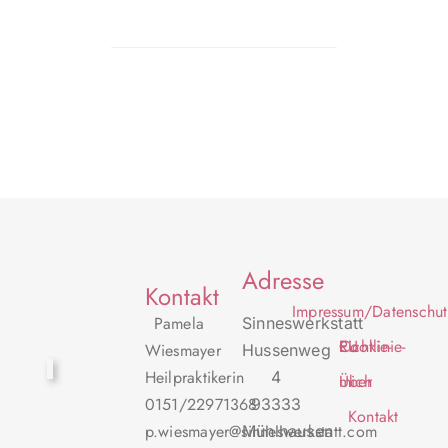
Adresse
Kontakt
Impressum/Datenschut
Pamela
Sinneswerkstatt
Cookie-Richtlinie-EU
Wiesmayer
Hussenweg
Heilpraktikerin
4
Über mich
0151/22971368
93333
Kontakt
p.wiesmayer@sinneswerkstatt.com
Mühlhausen