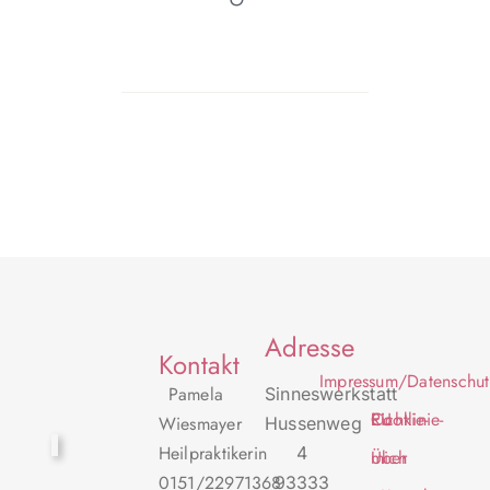
Adresse
Kontakt
Impressum/Datenschut
Pamela
Sinneswerkstatt
Cookie-Richtlinie-EU
Wiesmayer
Hussenweg
Heilpraktikerin
4
Über mich
0151/22971368
93333